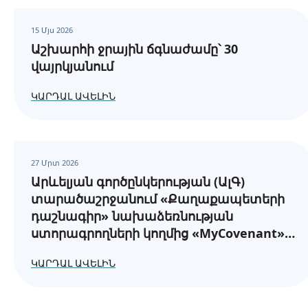
15 Մյս 2026
Աշխարհի ջրային ճգնաժամը՝ 30
վայրկյանում
ԿԱՐԴԱԼ ԱՎԵԼԻՆ
27 Մրտ 2026
Արևելյան գործընկերության (ԱլԳ)
տարածաշրջանում «Քաղաքապետերի
դաշնագիր» նախաձեռնության
ստորագրողների կողմից «MyCovenant»
առցանց հարթակում էներգիայի
ԿԱՐԴԱԼ ԱՎԵԼԻՆ
հասանելիության և էներգետիկ
աղքատության վերաբերյալ
հաշվետվությունների ներկայացման