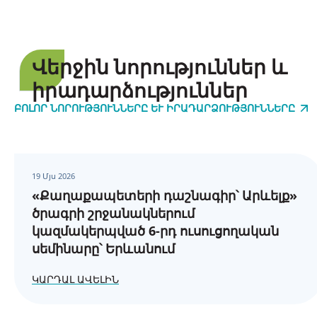
Վերջին նորություններ և
իրադարձություններ
ԲՈԼՈՐ ՆՈՐՈՒԹՅՈՒՆՆԵՐԸ ԵՒ ԻՐԱԴԱՐՁՈՒԹՅՈՒՆՆԵՐԸ
19 Մյս 2026
«Քաղաքապետերի դաշնագիր՝ Արևելք»
ծրագրի շրջանակներում
կազմակերպված 6-րդ ուսուցողական
սեմինարը՝ Երևանում
ԿԱՐԴԱԼ ԱՎԵԼԻՆ