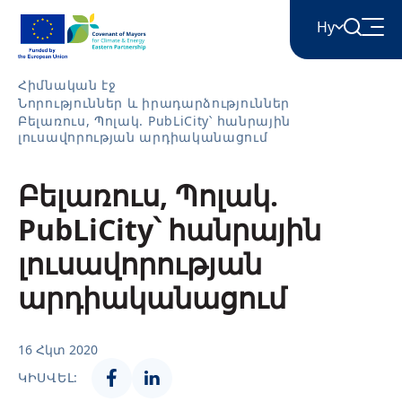
Hy
Հիմնական էջ
Նորություններ և իրադարձություններ
English
Բելառուս, Պոլակ. PubLiCity՝ հանրային
լուսավորության արդիականացում
Հայերեն
Բելառուս, Պոլակ.
PubLiCity՝ հանրային
Azərbaycan
լուսավորության
արդիականացում
ქართული
16 Հկտ 2020
Română
ԿԻՍՎԵԼ: