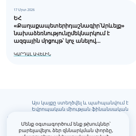
պահանջները
17 Մրտ 2026
ԵՀ
«Քաղաքապետերիդաշնագիր՝Արևելք»
նախաձեռնությունըմեկնարկում է
ազգային մրցույթ՝ կոչ անելով
բոլորայնհամայնքներին,
ԿԱՐԴԱԼ ԱՎԵԼԻՆ
որոնքընտրելենկայունզարգացմանուղին:
Այս կայքը ստեղծվել և պահպանվում է
Եվրոպական միության ֆինանսական
աջակցությամբ: Դրա
բովանդակությունը հանդիսանում է
Մենք օգտագործում ենք թխուկներ՝
CoM East նախագծի բացառապես
բարելավելու ձեր զննարկման փորձը,
պատասխանատվությունը և