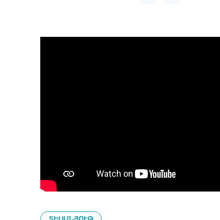
Ծրագրերի շտե
Հաճախակի տր
հարցեր
ՏԵՍԱՆՅՈՒԹ