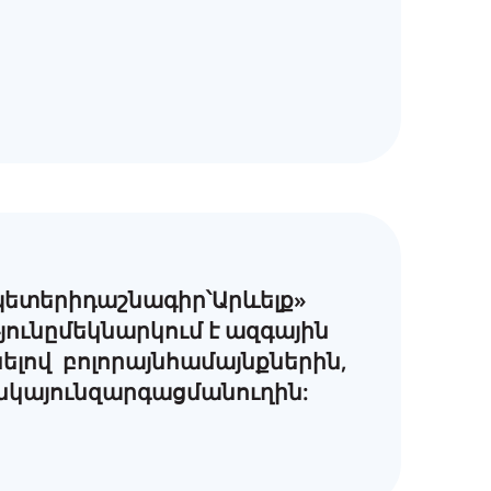
ետերիդաշնագիր՝Արևելք»
ունըմեկնարկում է ազգային
անելով բոլորայնհամայնքներին,
նկայունզարգացմանուղին: