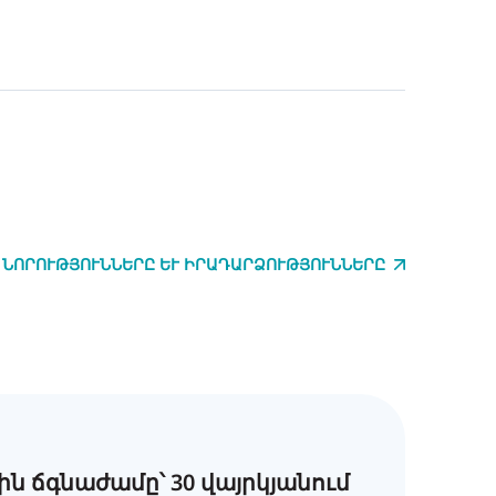
 ՆՈՐՈՒԹՅՈՒՆՆԵՐԸ ԵՒ ԻՐԱԴԱՐՁՈՒԹՅՈՒՆՆԵՐԸ
ն ճգնաժամը՝ 30 վայրկյանում