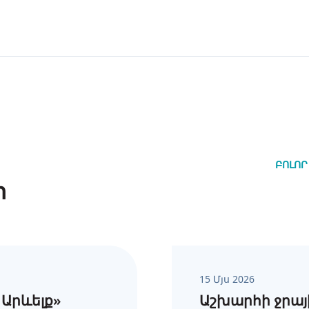
ԲՈԼՈՐ
ր
15 Մյս 2026
Արևելք»
Աշխարհի ջրայի