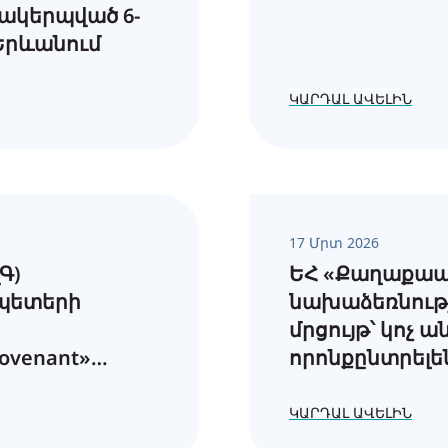
ակերպված 6-
 Երևանում
ԿԱՐԴԱԼ ԱՎԵԼԻՆ
17 Մրտ 2026
Գ)
ԵՀ «Քաղաքապ
պետերի
նախաձեռնությ
մրցույթ՝ կոչ 
ovenant»
որոնքընտրելե
ի
կ
ԿԱՐԴԱԼ ԱՎԵԼԻՆ