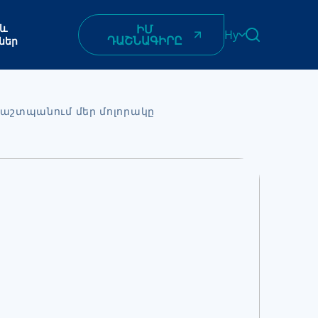
 և
ԻՄ
Hy
ԴԱՇՆԱԳԻՐԸ
ներ
English
Հայերեն
Azərbaycan
 պաշտպանում մեր մոլորակը
ქართული
Română
Українська