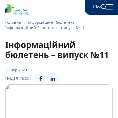
Uk
Головна
Інформаційні бюлетені
Інформаційний бюлетень – випуск №11
English
Інформаційний
Հայերեն
бюлетень – випуск №11
Azərbaycan
30 Вер 2020
ПОДІЛІТЬСЯ:
ქართული
Română