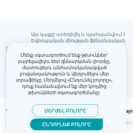
Українська
Այս կայքը ստեղծվել և պահպանվում է
Եվրոպական միության ֆինանսական
աջակցությամբ: Դրա
բովանդակությունը հանդիսանում է
Մենք օգտագործում ենք թխուկներ՝
CoM East նախագծի բացառապես
բարելավելու ձեր զննարկման փորձը,
պատասխանատվությունը և
մատուցելու անհատականացված
պարտադիր չէ, որ արտահայտի
բովանդակություն և վերլուծելու մեր
Եվրոպական միության
տրաֆիկը: Սեղմելով «Ընդունել բոլորը»,
տեսակետները:
դուք համաձայնում եք մեր կողմից
թխուկների օգտագործմանը:
ՄԵՐԺԵԼ ԲՈԼՈՐԸ
Կոնտակտներ
Գաղտնիության Քաղաքականությո
© Քաղաքապետերի դաշնագիր՝ Արևելք 2026. Բոլոր իրավունքները
ԸՆԴՈՒՆԵՔ ԲՈԼՈՐԸ
պաշտպանված են: