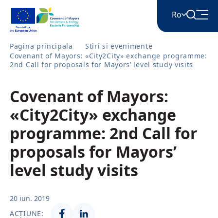
Ro
Pagina principala
Stiri si evenimente
Covenant of Mayors: «City2City» exchange programme:
English
2nd Call for proposals for Mayors’ level study visits
Covenant of Mayors:
Հայերեն
«City2City» exchange
Azərbaycan
programme: 2nd Call for
proposals for Mayors’
ქართული
level study visits
Română
20 iun. 2019
ACȚIUNE: