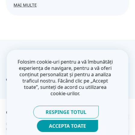
MAI MULTE
Acest site web a fost creat și este
întreținut cu sprijinul financiar al Uniunii
Folosim cookie-uri pentru a vă îmbunătăți
Europene. Conținutul său este
experiența de navigare, pentru a vă oferi
responsabilitatea exclusivă a proiectului
conținut personalizat și pentru a analiza
CoM East și nu reflectă neapărat punctele
traficul nostru. Făcând clic pe „Accept
de vedere ale Uniunii Europene.
toate”, sunteți de acord cu utilizarea
cookie-urilor.
RESPINGE TOTUL
Contacte
Politica Privind Confidențialitatea
© Convenția primarilor - Parteneriatul estic 2026. Toate
ACCEPTA TOATE
drepturile rezervate.