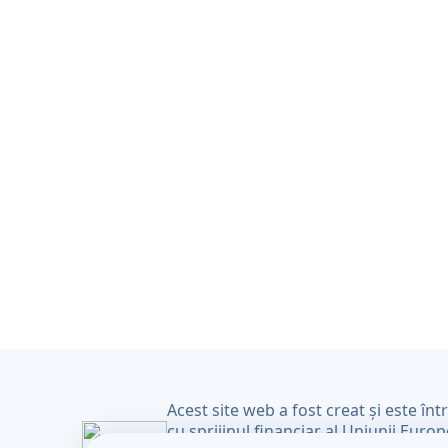
propuneri de pro
Acest site web a fost creat și este înt
cu sprijinul financiar al Uniunii Euro