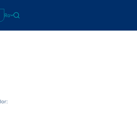
Ro
English
Հայերեն
Azərbaycan
ქართული
Română
Українська
lor: