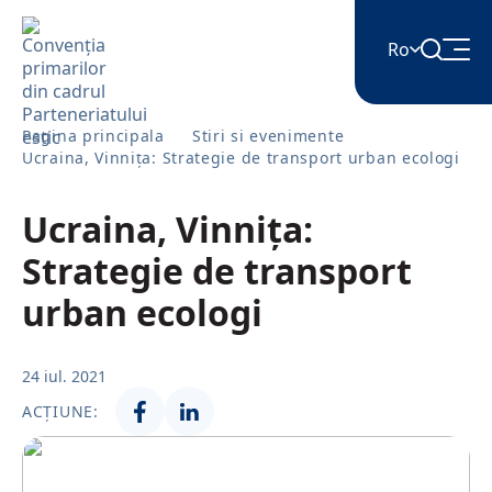
Ro
English
Pagina principala
Stiri si evenimente
Ucraina, Vinnița: Strategie de transport urban ecologi
Հայերեն
Ucraina, Vinnița:
Strategie de transport
Azərbaycan
urban ecologi
ქართული
24 iul. 2021
ACȚIUNE:
Română