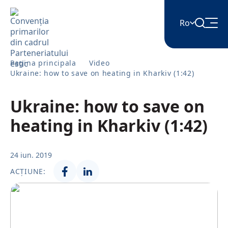
Ro
English
Pagina principala
Video
Ukraine: how to save on heating in Kharkiv (1:42)
Հայերեն
Ukraine: how to save on
heating in Kharkiv (1:42)
Azərbaycan
24 iun. 2019
ქართული
ACȚIUNE:
Română