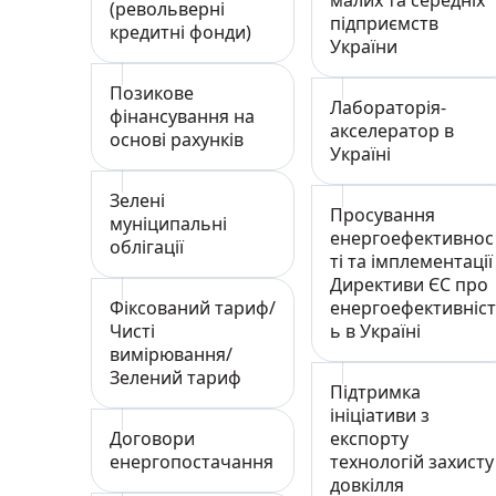
малих та середніх
(револьверні
підприємств
кредитні фонди)
України
Позикове
Лабораторія-
фінансування на
акселератор в
основі рахунків
Україні
Зелені
Просування
муніципальні
енергоефективнос
облігації
ті та імплементації
Директиви ЄС про
Фіксований тариф/
енергоефективніс
Чисті
ь в Україні
вимірювання/
Зелений тариф
Підтримка
ініціативи з
Договори
експорту
енергопостачання
технологій захисту
довкілля