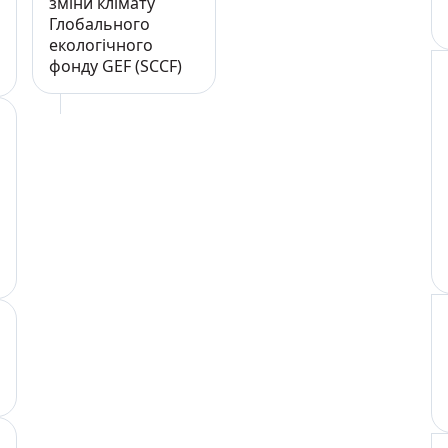
зміни клімату
Глобального
екологічного
фонду GEF (SCCF)