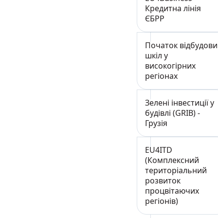
Кредитна лінія
ЄБРР
Початок відбудови
шкіл у
високогірних
регіонах
Зелені інвестиції у
будівлі (GRIB) -
Грузія
EU4ITD
(Комплексний
територіальний
розвиток
процвітаючих
регіонів)