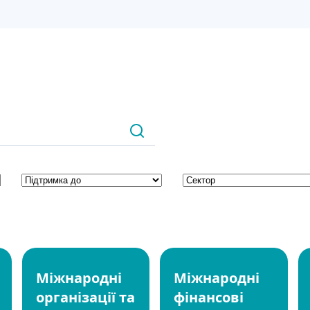
йн навчання
Міжнародні
Міжнародні
організації та
фінансові