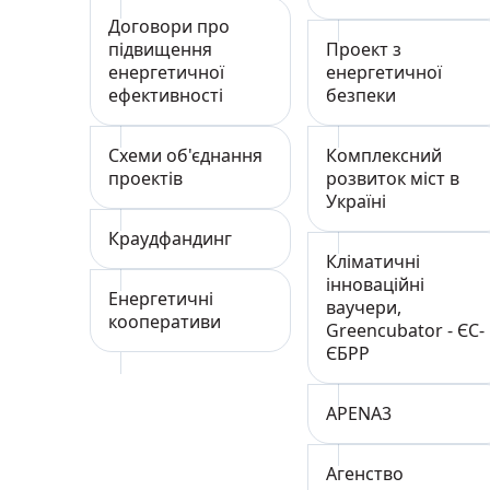
Договори про
підвищення
Проект з
енергетичної
енергетичної
ефективності
безпеки
Схеми об'єднання
Комплексний
проектів
розвиток міст в
Україні
Краудфандинг
Кліматичні
інноваційні
Енергетичні
ваучери,
кооперативи
Greencubator - ЄС-
ЄБРР
APENA3
Агенство