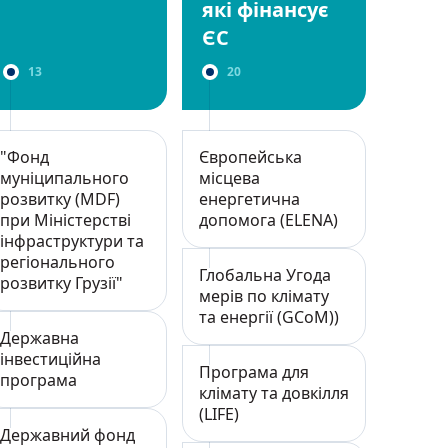
які фінансує
ЄС
13
20
"Фонд
Європейська
муніципального
місцева
розвитку (MDF)
енергетична
при Міністерстві
допомога (ELENA)
інфраструктури та
регіонального
Глобальна Угода
розвитку Грузії"
мерів по клімату
та енергії (GCoM))
Державна
інвестиційна
Програма для
програма
клімату та довкілля
(LIFE)
Державний фонд