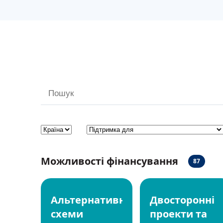
Он-ла
Можливості фінансування
87
Альтернативні
Двосторонні
схеми
проекти та