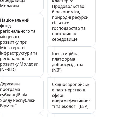
середовища
Кластер 6:
Молдови
Продовольство,
біоекономіка,
природні ресурси,
Національний
сільське
фонд
господарство та
регіонального та
навколишнє
місцевого
середовище
розвитку при
Міністерстві
інфраструктури та
Інвестиційна
регіонального
платформа
розвитку Молдови
добросусідства
(NFRLD)
(NIP)
Державна
Східноєвропейськ
програма
е партнерство в
субвенцій від
сфері
Уряду Республіки
енергоефективнос
Вірменії
ті та екології (E5P)