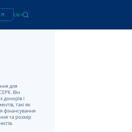
Uk
English
Հայերեն
ом
я
Azərbaycan
ქართული
Română
оди
Українська
ння для
СЕРК. Він
 донорів і
нтів, такі як
ля фінансування
ання та розмір
ектів.