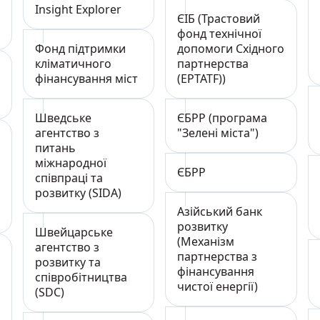
Insight Explorer
ЄІБ (Трастовий
фонд технічної
Фонд підтримки
допомоги Східного
кліматичного
партнерства
фінансування міст
(EPTATF))
Шведське
ЄБРР (програма
агентство з
"Зелені міста")
питань
міжнародної
ЄБРР
співпраці та
розвитку (SIDA)
т
Азійський банк
розвитку
Швейцарське
(Механізм
агентство з
партнерства з
розвитку та
фінансування
співробітництва
чистої енергії)
(SDC)