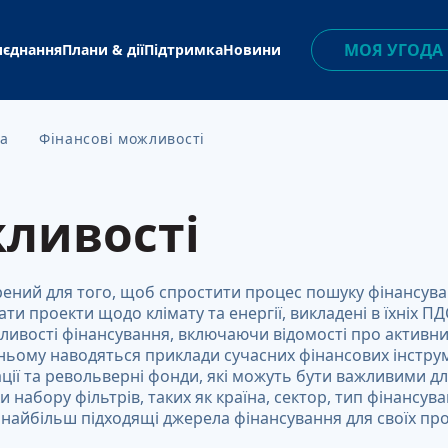
МОЯ УГОДА
иєднання
Плани & дії
Підтримка
Новини
на
Фінансові можливості
Угода Мерів
 підписантом
 дій
тека
ни
Стати прихильник
Демонстраційні
Поширені запитанн
Відео
Підписанти
проєкти
Координатори
і документи
Прихильники
мерів — Схід
 координатором
 практики
Глосарій
жливості
 матеріали
и тренінгів
я
Члени Консорціуму
Група практиків Уг
ли вебінарів
йджан
CoM East
Мерів
кументи
рений для того, щоб спростити процес пошуку фінансува
альний енергетичний
а
ати проекти щодо клімату та енергії, викладені в їхніх ПД
Команда CoM East
Комунікаційні
атичний менеджмент
ивості фінансування, включаючи відомості про активних
матеріали
у ньому наводяться приклади сучасних фінансових інструме
Контакти
сові можливості
нота Угоди
гації та револьверні фонди, які можуть бути важливими д
Презентації
и набору фільтрів, таких як країна, сектор, тип фінансув
Інформаційні бюлетені
даних проектів
 найбільш підходящі джерела фінансування для своїх про
Публікації
Інструменти