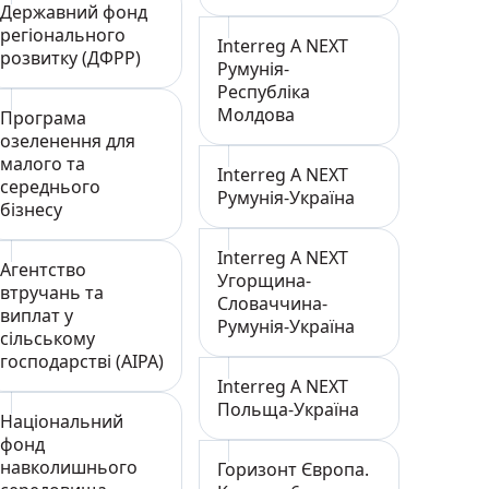
Державний фонд
регіонального
Interreg А NEXT
розвитку (ДФРР)
Румунія-
Республіка
Молдова
Програма
озеленення для
малого та
Interreg А NEXT
середнього
Румунія-Україна
бізнесу
Interreg А NEXT
Агентство
Угорщина-
втручань та
Словаччина-
виплат у
Румунія-Україна
сільському
господарстві (AIPA)
Interreg А NEXT
Польща-Україна
Національний
фонд
навколишнього
Горизонт Європа.