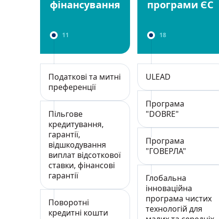
фінансування
програми ЄС
11
18
Податкові та митні
ULEAD
преференції
Програма
Пільгове
"DOBRE"
кредитування,
гарантії,
Програма
відшкодування
"ГОВЕРЛА"
виплат відсоткової
ставки, фінансові
гарантії
Глобальна
інноваційна
програма чистих
Поворотні
технологій для
кредитні кошти