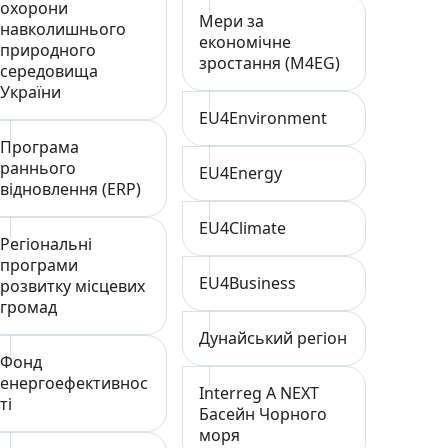
охорони
Мери за
навколишнього
економічне
природного
зростання (M4EG)
середовища
України
EU4Environment
Програма
раннього
EU4Energy
відновлення (ERP)
EU4Climate
Регіональні
програми
EU4Business
розвитку місцевих
громад
Дунайський регіон
Фонд
енергоефективнос
Interreg А NEXT
ті
Басейн Чорного
моря