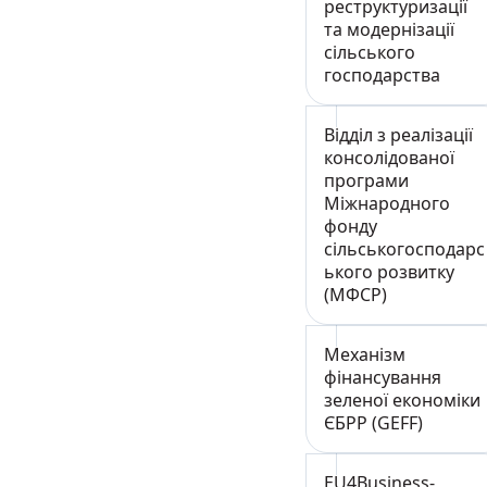
реструктуризації
та модернізації
сільського
господарства
Відділ з реалізації
консолідованої
програми
Міжнародного
фонду
сільськогосподарс
ького розвитку
(МФСР)
Механізм
фінансування
зеленої економіки
ЄБРР (GEFF)
EU4Business-