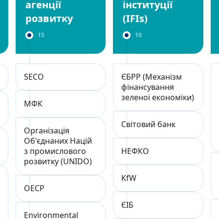
агенції
інституції
розвитку
(IFIs)
15
10
SECO
ЄБРР (Механізм
фінансування
зеленої економіки)
МФК
Світовий банк
Організація
Об'єднаних Націй
з промислового
НЕФКО
розвитку (UNIDO)
KfW
ОЕСР
ЄІБ
Environmental