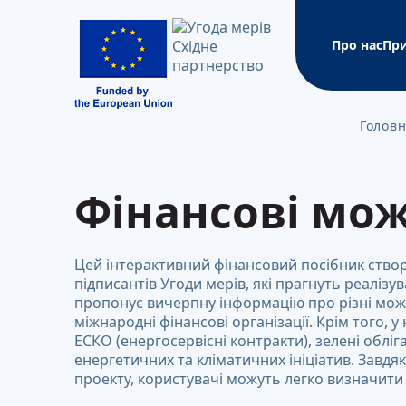
Про нас
Пр
Голов
Чому 
Стати
Плани
Бібло
Нови
Офіційн
Угода 
Стати
Кращі
Фінансові мо
Технічні
Матеріал
Вірмені
Матеріа
Азерба
Інші до
Грузія
Цей інтерактивний фінансовий посібник ство
Муніцип
Молдов
підписантів Угоди мерів, які прагнуть реалізув
та клім
Україна
пропонує вичерпну інформацію про різні можл
міжнародні фінансові організації. Крім того, 
Фінан
Спіль
ЕСКО (енергосервісні контракти), зелені облі
енергетичних та кліматичних ініціатив. Завдяк
База 
проекту, користувачі можуть легко визначити