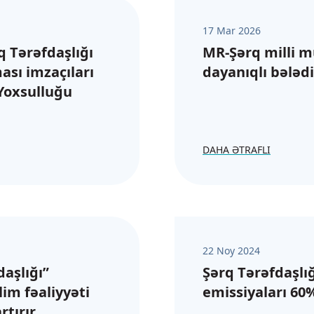
17 Mar 2026
 Tərəfdaşlığı
MR-Şərq milli m
ası imzaçıları
dayanıqlı bələdi
 Yoxsulluğu
DAHA ƏTRAFLI
22 Noy 2024
daşlığı”
Şərq Tərəfdaşlığ
im fəaliyyəti
emissiyaları 60
rtırır