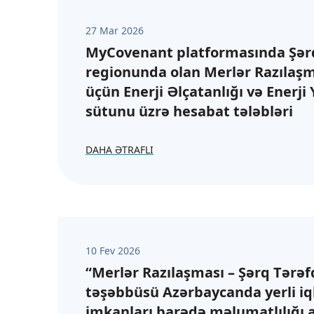
27 Mar 2026
MyCovenant platformasında Şərq
regionunda olan Merlər Razılaşm
üçün Enerji Əlçatanlığı və Enerji
sütunu üzrə hesabat tələbləri
DAHA ƏTRAFLI
10 Fev 2026
“Merlər Razılaşması – Şərq Tərəf
təşəbbüsü Azərbaycanda yerli iql
imkanları barədə məlumatlılığı a