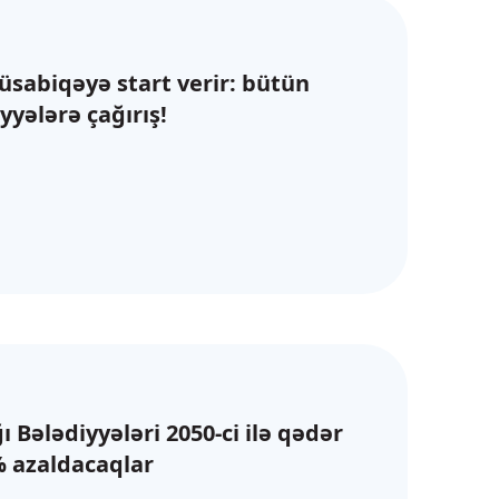
üsabiqəyə start verir: bütün
yyələrə çağırış!
ı Bələdiyyələri 2050-ci ilə qədər
% azaldacaqlar