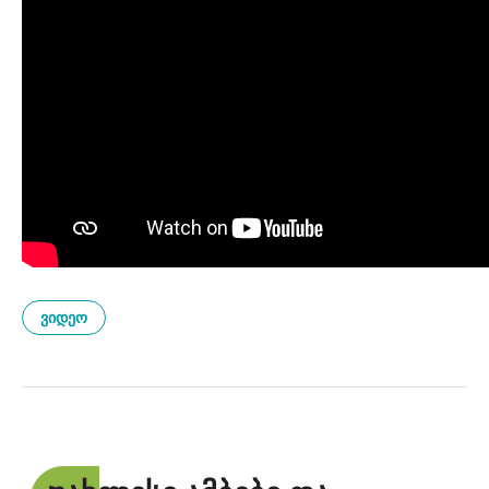
ᲕᲘᲓᲔᲝ