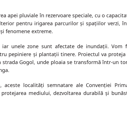
ea apei pluviale în rezervoare speciale, cu o capacita
terior pentru irigarea parcurilor și spațiilor verzi, î
d și fenomene extreme.
, iar unele zone sunt afectate de inundații. Vom f
ru pepiniere și plantații tinere. Proiectul va proteja 
n strada Gogol, unde ploaia se transformă într-un tor
nga.
, aceste localități semnatare ale Convenției Prima
rotejarea mediului, dezvoltarea durabilă și bunăs