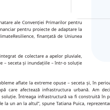
iecte
natare ale Convenției Primarilor pentru
financiar pentru proiecte de adaptare la
ClimateResilience, finanțată de Uniunea
ntegrat de colectare a apelor pluviale,
 seceta și inundațiile – într-o soluție
bleme aflate la extreme opuse – seceta și, în perio
pă care afectează infrastructura urbană. Am dec
luție. Întreaga infrastructură va fi construită în p
de la un an la altul”, spune Tatiana Puica, reprezenta