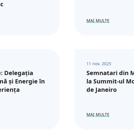
ic
MAI MULTE
11 nov. 2025
: Delegația
Semnatari din M
mă și Energie în
la Summit-ul Mon
eriența
de Janeiro
MAI MULTE