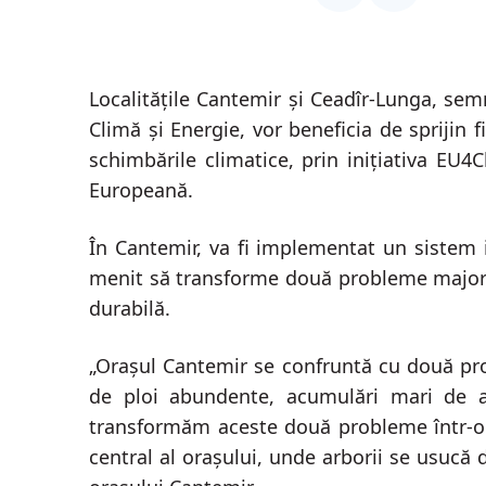
propuneri de pro
Localitățile Cantemir și Ceadîr-Lunga, sem
Climă și Energie, vor beneficia de sprijin 
schimbările climatice, prin inițiativa EU4
Europeană.
În Cantemir, va fi implementat un sistem i
menit să transforme două probleme majore –
durabilă.
„Orașul Cantemir se confruntă cu două pro
de ploi abundente, acumulări mari de a
transformăm aceste două probleme într-o so
central al orașului, unde arborii se usucă 