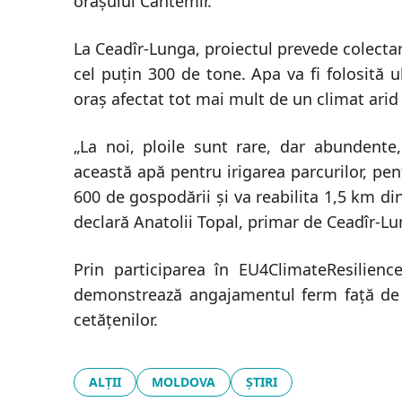
orașului Cantemir.
La Ceadîr-Lunga, proiectul prevede colectar
cel puțin 300 de tone. Apa va fi folosită ul
oraș afectat tot mai mult de un climat ari
„La noi, ploile sunt rare, dar abundente
această apă pentru irigarea parcurilor, pent
600 de gospodării și va reabilita 1,5 km di
declară Anatolii Topal, primar de Ceadîr-Lu
Prin participarea în EU4ClimateResilience
demonstrează angajamentul ferm față de p
cetățenilor.
ALȚII
MOLDOVA
ȘTIRI