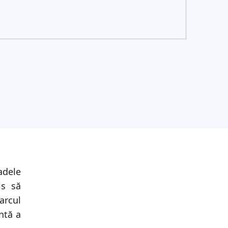
adele
is să
arcul
ntă a