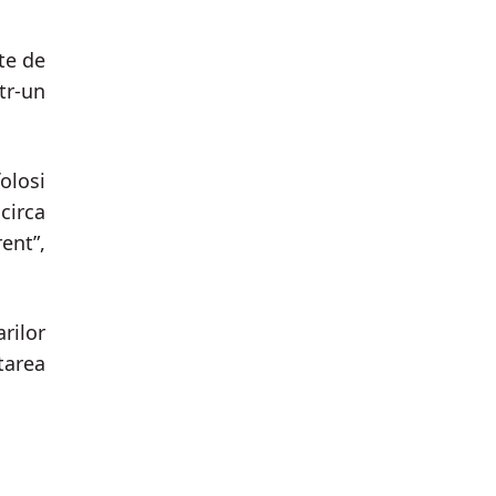
te de
ntr-un
olosi
circa
ent”,
rilor
tarea