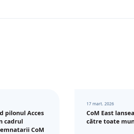
17 mart. 2026
d pilonul Acces
CoM East lansea
în cadrul
către toate muni
semnatarii CoM