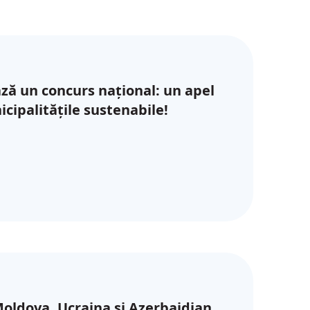
ză un concurs național: un apel
cipalitățile sustenabile!
oldova, Ucraina și Azerbaidjan