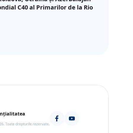
dial C40 al Primarilor de la Rio
nțialitatea
26. Toate drepturile rezervate.