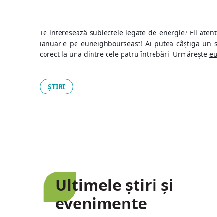
propuneri de pro
Te interesează subiectele legate de energie? Fii aten
ianuarie pe
euneighbourseast
! Ai putea câștiga un 
corect la una dintre cele patru întrebări. Urmărește
eu
ȘTIRI
Ultimele știri și
evenimente