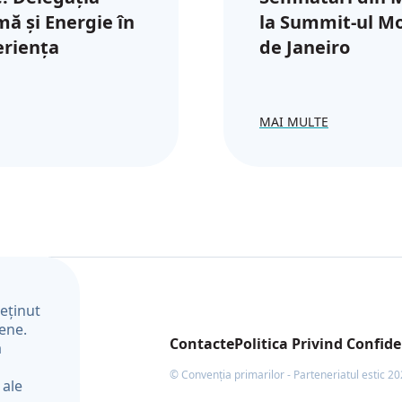
mă și Energie în
la Summit-ul Mon
eriența
de Janeiro
MAI MULTE
reținut
pene.
Contacte
Politica Privind Confide
a
u
© Convenția primarilor - Parteneriatul estic 20
 ale