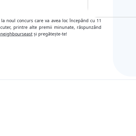
iecte
t la noul concurs care va avea loc începând cu 11
scuter, printre alte premii minunate, răspunzând
neighbourseast
și pregătește-te!