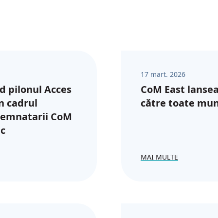
17 mart. 2026
d pilonul Acces
CoM East lansea
în cadrul
către toate muni
semnatarii CoM
ic
MAI MULTE