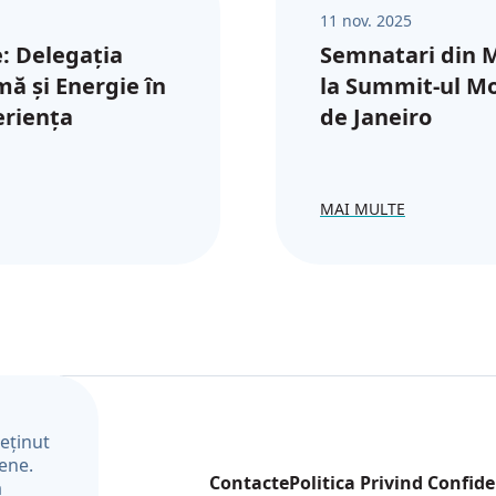
11 nov. 2025
: Delegația
Semnatari din M
mă și Energie în
la Summit-ul Mon
eriența
de Janeiro
MAI MULTE
reținut
pene.
Contacte
Politica Privind Confide
a