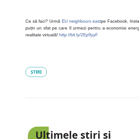
propuneri de pro
Ce să faci? Urmă
EU neighbours east
pe Facebook, Insta
puțin un sfat pe care îl urmezi pentru a economisi ene
realitate virtuală!
http://bit.ly/2Ep9yyF
ȘTIRI
Ultimele știri și