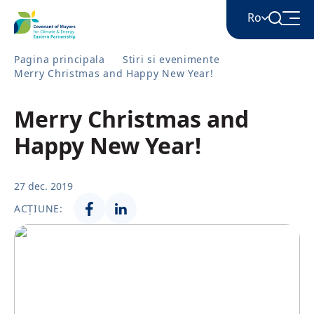
Ro
Pagina principala
Stiri si evenimente
Merry Christmas and Happy New Year!
English
Merry Christmas and
Հայերեն
Happy New Year!
Azərbaycan
27 dec. 2019
ACȚIUNE:
ქართული
Română