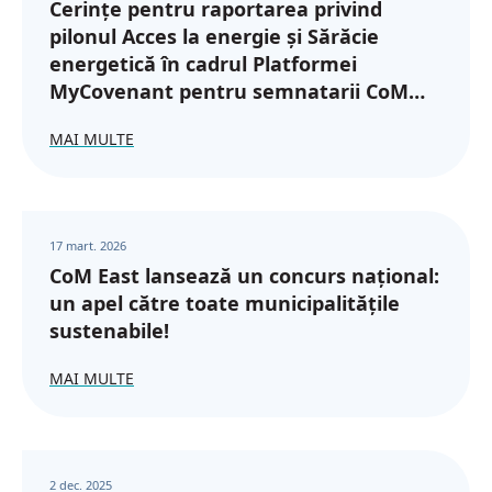
Cerințe pentru raportarea privind
pilonul Acces la energie și Sărăcie
energetică în cadrul Platformei
MyCovenant pentru semnatarii CoM
din regiunea Parteneriatului Estic
MAI MULTE
17 mart. 2026
CoM East lansează un concurs național:
un apel către toate municipalitățile
sustenabile!
MAI MULTE
2 dec. 2025