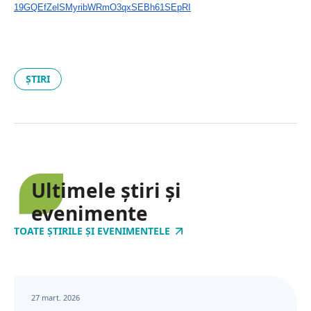
19GQEfZelSMyribWRmO3qxSEBh61SE
pRI
ȘTIRI
Ultimele știri și
evenimente
TOATE ȘTIRILE ȘI EVENIMENTELE
27 mart. 2026