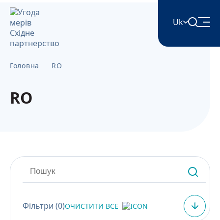
Uk
English
Головна
RO
Հայերեն
RO
Azərbaycan
ქართული
Română
Фільтри (
0
)
ОЧИСТИТИ ВСЕ