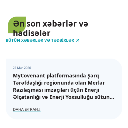
Ən son xəbərlər və
hadisələr
BÜTÜN XƏBƏRLƏR VƏ TƏDBIRLƏR
27 Mar 2026
MyCovenant platformasında Şərq
Tərəfdaşlığı regionunda olan Merlər
Razılaşması imzaçıları üçün Enerji
Əlçatanlığı və Enerji Yoxsulluğu sütunu
üzrə hesabat tələbləri
DAHA ƏTRAFLI