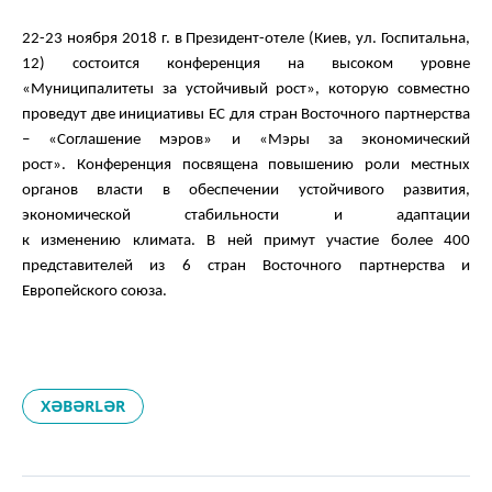
22-23 ноября 2018 г.
в Президент-отеле (
Киев, ул. Госпитальна,
12)
состоится
конференция на высоком уровне
«Муниципалитеты за устойчивый рост», которую совместно
проведут
две
инициативы ЕС для стран Восточного партнерства
– «Соглашение мэров» и «Мэры за экономический
рост».
Конференция
посвящен
а повышению
роли местных
органов власти в
обеспечении
устойчивого развития,
экономической стабильности и
адаптации
к
изменени
ю
климата.
В ней примут участие более 400
представителей из 6 стран Восточного партнерства и
Европейского союза.
XƏBƏRLƏR