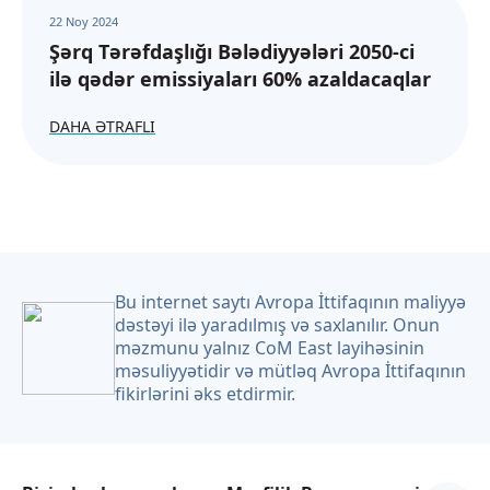
22 Noy 2024
Şərq Tərəfdaşlığı Bələdiyyələri 2050-ci
ilə qədər emissiyaları 60% azaldacaqlar
DAHA ƏTRAFLI
Bu internet saytı Avropa İttifaqının maliyyə
dəstəyi ilə yaradılmış və saxlanılır. Onun
məzmunu yalnız CoM East layihəsinin
məsuliyyətidir və mütləq Avropa İttifaqının
fikirlərini əks etdirmir.