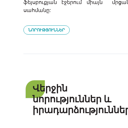
ֆեյսբուքյան էջերում միայն մրցա
սահմանը:
ՆՈՐՈՒԹՅՈՒՆՆԵՐ
Վերջին
նորություններ և
իրադարձություննե