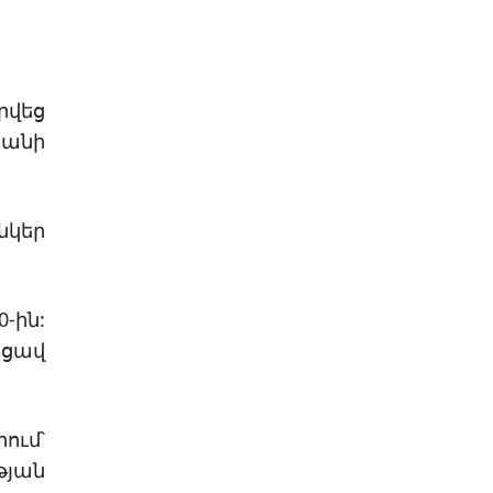
րվեց
տանի
նկեր
-ին:
ացավ
ում՝
թյան