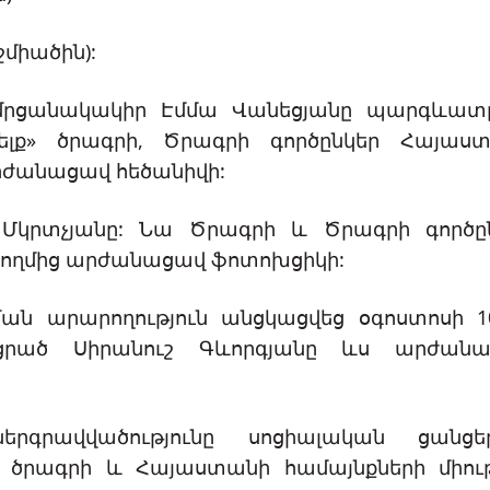
ջմիածին):
 մրցանակակիր Էմմա Վանեցյանը պարգևատ
լք» ծրագրի, Ծրագրի գործընկեր Հայաս
արժանացավ հեծանիվի:
կրտչյանը: Նա Ծրագրի և Ծրագրի գործը
կողմից արժանացավ ֆոտոխցիկի:
ն արարողություն անցկացվեց օգոստոսի 10
եցրած Սիրանուշ Գևորգյանը ևս արժան
գրավվածությունը սոցիալական ցանցեր
ծրագրի և Հայաստանի համայնքների միու