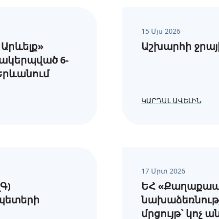
15 Մյս 2026
Արևելք»
Աշխարհի ջրայի
ակերպված 6-
 Երևանում
ԿԱՐԴԱԼ ԱՎԵԼԻՆ
17 Մրտ 2026
Գ)
ԵՀ «Քաղաքապ
պետերի
նախաձեռնությ
մրցույթ՝ կոչ 