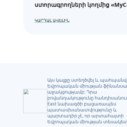
ստորագրողների կողմից «MyC
առցանց հարթակում էներգիայ
հասանելիության և էներգետի
ԿԱՐԴԱԼ ԱՎԵԼԻՆ
աղքատության վերաբերյալ
հաշվետվությունների ներկայ
պահանջները
Այս կայքը ստեղծվել և պահպանվո
Եվրոպական միության ֆինանս
աջակցությամբ: Դրա
բովանդակությունը հանդիսանում
East նախագծի բացառապես
պատասխանատվությունը և
պարտադիր չէ, որ արտահայտի
Եվրոպական միության տեսակետ