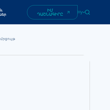
 և
ԻՄ
Hy
ԴԱՇՆԱԳԻՐԸ
ներ
English
Հայերեն
Azərbaycan
մրցույթ
ქართული
Română
Українська