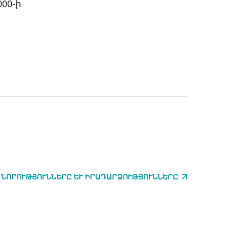
00-ի
 ՆՈՐՈՒԹՅՈՒՆՆԵՐԸ ԵՒ ԻՐԱԴԱՐՁՈՒԹՅՈՒՆՆԵՐԸ