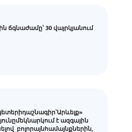
ն ճգնաժամը՝ 30 վայրկյանում
ետերիդաշնագիր՝Արևելք»
ունըմեկնարկում է ազգային
անելով բոլորայնհամայնքներին,