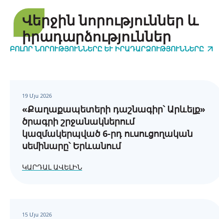
Վերջին նորություններ և
իրադարձություններ
ԲՈԼՈՐ ՆՈՐՈՒԹՅՈՒՆՆԵՐԸ ԵՒ ԻՐԱԴԱՐՁՈՒԹՅՈՒՆՆԵՐԸ
19 Մյս 2026
«Քաղաքապետերի դաշնագիր՝ Արևելք»
ծրագրի շրջանակներում
կազմակերպված 6-րդ ուսուցողական
սեմինարը՝ Երևանում
ԿԱՐԴԱԼ ԱՎԵԼԻՆ
15 Մյս 2026