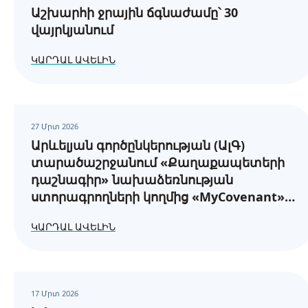
Աշխարհի ջրային ճգնաժամը՝ 30
վայրկյանում
ԿԱՐԴԱԼ ԱՎԵԼԻՆ
27 Մրտ 2026
Արևելյան գործընկերության (ԱլԳ)
տարածաշրջանում «Քաղաքապետերի
դաշնագիր» նախաձեռնության
ստորագրողների կողմից «MyCovenant»
առցանց հարթակում էներգիայի
ԿԱՐԴԱԼ ԱՎԵԼԻՆ
հասանելիության և էներգետիկ
աղքատության վերաբերյալ
հաշվետվությունների ներկայացման
պահանջները
17 Մրտ 2026