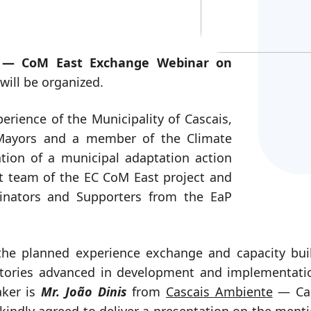
մարան
Գործիքներ
վող
— CoM East Exchange Webinar on
will be organized.
erience of the Municipality of Cascais,
 Mayors and a member of the Climate
tion of a municipal adaptation action
rt team of the EC CoM East project and
dinators and Supporters from the EaP
f the planned experience exchange and capacity bui
tories advanced in development and implementati
aker is
Mr. João Dinis
from
Cascais Ambiente
— Cas