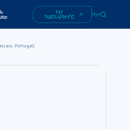
 և
ԻՄ
Hy
ԴԱՇՆԱԳԻՐԸ
ներ
English
Հայերեն
Azərbaycan
cais, Portugal)
ქართული
Română
Українська