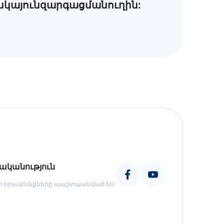
նկայունզարգացմանուղին:
ականություն
որ իրավունքները պաշտպանված են: