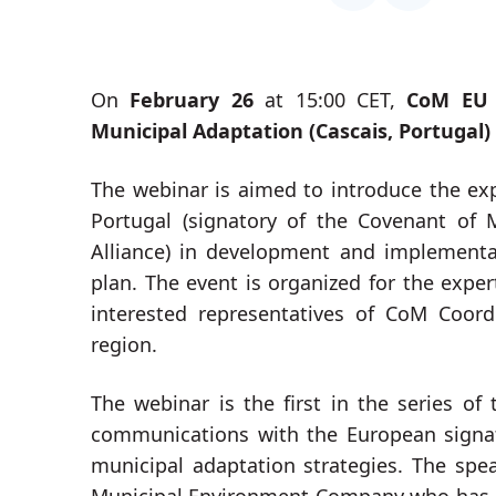
Ծրագրերի շտե
Հաճախակի տր
հարցեր
On
February 26
at 15:00 CET,
CoM EU 
Municipal Adaptation (Cascais, Portugal)
The webinar is aimed to introduce the exp
Portugal (signatory of the Covenant of
Alliance) in development and implementa
plan. The event is organized for the expe
interested representatives of CoM Coor
region.
The webinar is the first in the series o
communications with the European signa
municipal adaptation strategies. The spe