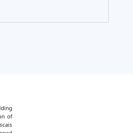
lding
on of
cais