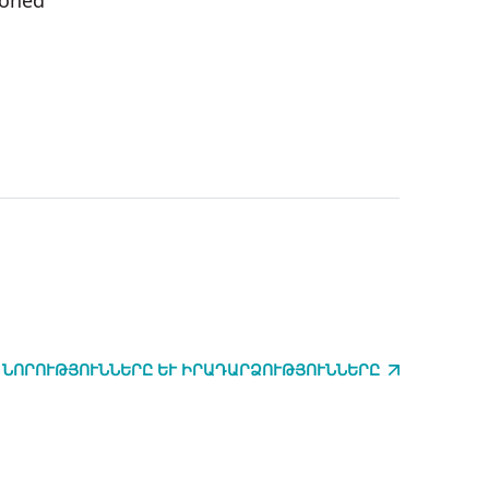
ioned
 ՆՈՐՈՒԹՅՈՒՆՆԵՐԸ ԵՒ ԻՐԱԴԱՐՁՈՒԹՅՈՒՆՆԵՐԸ