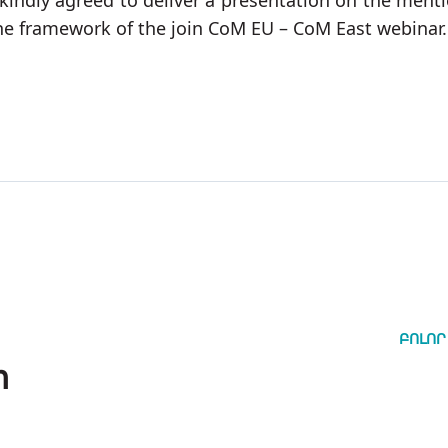
ndly agreed to deliver a presentation on the ment
the framework of the join CoM EU – CoM East webinar.
ԲՈԼՈՐ
ր