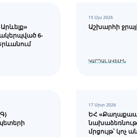
15 Մյս 2026
Արևելք»
Աշխարհի ջրայի
ակերպված 6-
 Երևանում
ԿԱՐԴԱԼ ԱՎԵԼԻՆ
17 Մրտ 2026
Գ)
ԵՀ «Քաղաքապ
պետերի
նախաձեռնությ
մրցույթ՝ կոչ 