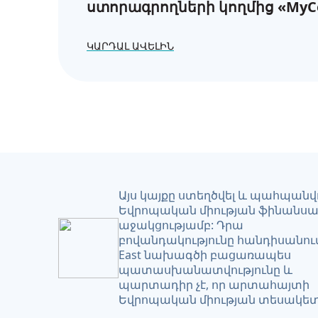
ստորագրողների կողմից «MyC
առցանց հարթակում էներգիայ
հասանելիության և էներգետի
ԿԱՐԴԱԼ ԱՎԵԼԻՆ
աղքատության վերաբերյալ
հաշվետվությունների ներկայ
պահանջները
Այս կայքը ստեղծվել և պահպանվո
Եվրոպական միության ֆինանս
աջակցությամբ: Դրա
բովանդակությունը հանդիսանում
East նախագծի բացառապես
պատասխանատվությունը և
պարտադիր չէ, որ արտահայտի
Եվրոպական միության տեսակետ