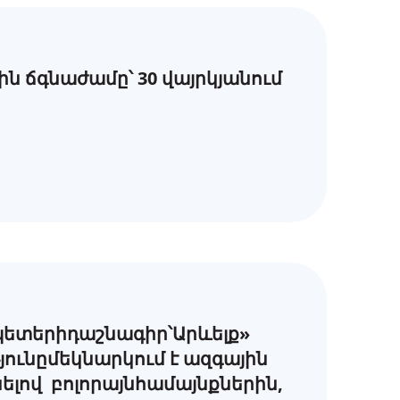
ն ճգնաժամը՝ 30 վայրկյանում
ետերիդաշնագիր՝Արևելք»
ունըմեկնարկում է ազգային
անելով բոլորայնհամայնքներին,