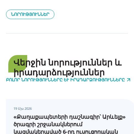
ՆՈՐՈՒԹՅՈՒՆՆԵՐ
Վերջին նորություններ և
իրադարձություններ
ԲՈԼՈՐ ՆՈՐՈՒԹՅՈՒՆՆԵՐԸ ԵՒ ԻՐԱԴԱՐՁՈՒԹՅՈՒՆՆԵՐԸ
19 Մյս 2026
«Քաղաքապետերի դաշնագիր՝ Արևելք»
ծրագրի շրջանակներում
կազմակերպված 6-րդ ուսուցողական