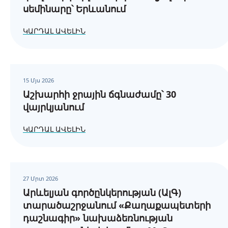
սեմինարը՝ Երևանում
ԿԱՐԴԱԼ ԱՎԵԼԻՆ
15 Մյս 2026
Աշխարհի ջրային ճգնաժամը՝ 30
վայրկյանում
ԿԱՐԴԱԼ ԱՎԵԼԻՆ
27 Մրտ 2026
Արևելյան գործընկերության (ԱլԳ)
տարածաշրջանում «Քաղաքապետերի
դաշնագիր» նախաձեռնության