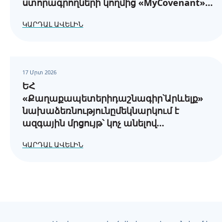
ստորագրողների կողմից «MyCovenant»
առցանց հարթակում էներգիայի
ԿԱՐԴԱԼ ԱՎԵԼԻՆ
հասանելիության և էներգետիկ
աղքատության վերաբերյալ
հաշվետվությունների ներկայացման
պահանջները
17 Մրտ 2026
ԵՀ
«Քաղաքապետերիդաշնագիր՝Արևելք»
նախաձեռնությունըմեկնարկում է
ազգային մրցույթ՝ կոչ անելով
բոլորայնհամայնքներին,
ԿԱՐԴԱԼ ԱՎԵԼԻՆ
որոնքընտրելենկայունզարգացմանուղին: