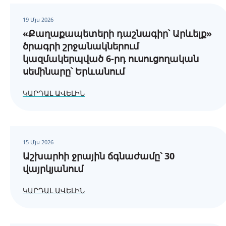
19 Մյս 2026
«Քաղաքապետերի դաշնագիր՝ Արևելք»
ծրագրի շրջանակներում
կազմակերպված 6-րդ ուսուցողական
սեմինարը՝ Երևանում
ԿԱՐԴԱԼ ԱՎԵԼԻՆ
15 Մյս 2026
Աշխարհի ջրային ճգնաժամը՝ 30
վայրկյանում
ԿԱՐԴԱԼ ԱՎԵԼԻՆ