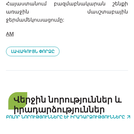
Հայաստանում բազմաբնակարան շենքի
առաջին մասշտաբային
ջերմամեկուսացումը:
AM
ԼԱՎԱԳՈՒՅՆ ՓՈՐՁԸ
Վերջին նորություններ և
իրադարձություններ
ԲՈԼՈՐ ՆՈՐՈՒԹՅՈՒՆՆԵՐԸ ԵՒ ԻՐԱԴԱՐՁՈՒԹՅՈՒՆՆԵՐԸ