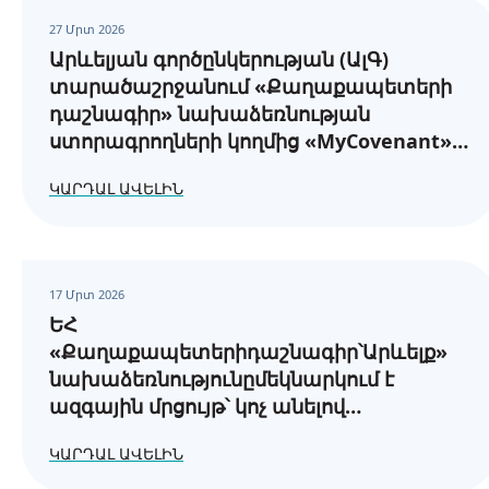
27 Մրտ 2026
Արևելյան գործընկերության (ԱլԳ)
տարածաշրջանում «Քաղաքապետերի
դաշնագիր» նախաձեռնության
ստորագրողների կողմից «MyCovenant»
առցանց հարթակում էներգիայի
ԿԱՐԴԱԼ ԱՎԵԼԻՆ
հասանելիության և էներգետիկ
աղքատության վերաբերյալ
հաշվետվությունների ներկայացման
պահանջները
17 Մրտ 2026
ԵՀ
«Քաղաքապետերիդաշնագիր՝Արևելք»
նախաձեռնությունըմեկնարկում է
ազգային մրցույթ՝ կոչ անելով
բոլորայնհամայնքներին,
ԿԱՐԴԱԼ ԱՎԵԼԻՆ
որոնքընտրելենկայունզարգացմանուղին: