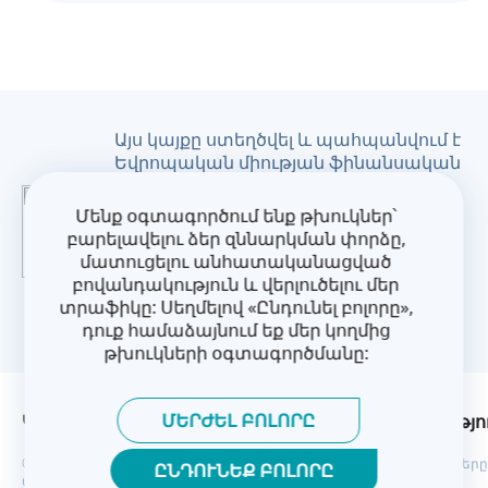
Այս կայքը ստեղծվել և պահպանվում է
Եվրոպական միության ֆինանսական
աջակցությամբ: Դրա
բովանդակությունը հանդիսանում է
Մենք օգտագործում ենք թխուկներ՝
CoM East նախագծի բացառապես
բարելավելու ձեր զննարկման փորձը,
պատասխանատվությունը և
մատուցելու անհատականացված
պարտադիր չէ, որ արտահայտի
բովանդակություն և վերլուծելու մեր
Եվրոպական միության
տրաֆիկը: Սեղմելով «Ընդունել բոլորը»,
տեսակետները:
դուք համաձայնում եք մեր կողմից
թխուկների օգտագործմանը:
ՄԵՐԺԵԼ ԲՈԼՈՐԸ
Կոնտակտներ
Գաղտնիության Քաղաքականությո
© Քաղաքապետերի դաշնագիր՝ Արևելք 2026. Բոլոր իրավունքները
ԸՆԴՈՒՆԵՔ ԲՈԼՈՐԸ
պաշտպանված են: