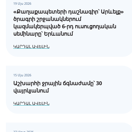
19 Մյս 2026
«Քաղաքապետերի դաշնագիր՝ Արևելք»
ծրագրի շրջանակներում
կազմակերպված 6-րդ ուսուցողական
սեմինարը՝ Երևանում
ԿԱՐԴԱԼ ԱՎԵԼԻՆ
15 Մյս 2026
Աշխարհի ջրային ճգնաժամը՝ 30
վայրկյանում
ԿԱՐԴԱԼ ԱՎԵԼԻՆ
27 Մրտ 2026