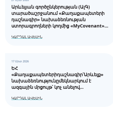
Արևելյան գործընկերության (ԱլԳ)
տարածաշրջանում «Քաղաքապետերի
դաշնագիր» նախաձեռնության
ստորագրողների կողմից «MyCovenant»
առցանց հարթակում էներգիայի
ԿԱՐԴԱԼ ԱՎԵԼԻՆ
հասանելիության և էներգետիկ
աղքատության վերաբերյալ
հաշվետվությունների ներկայացման
պահանջները
17 Մրտ 2026
ԵՀ
«Քաղաքապետերիդաշնագիր՝Արևելք»
նախաձեռնությունըմեկնարկում է
ազգային մրցույթ՝ կոչ անելով
բոլորայնհամայնքներին,
ԿԱՐԴԱԼ ԱՎԵԼԻՆ
որոնքընտրելենկայունզարգացմանուղին: