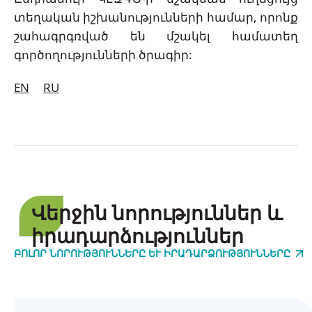
տեղական իշխանությունների համար, որոնք
շահագրգռված են մշակել համատեղ
գործողությունների ծրագիր:
EN
RU
Վերջին նորություններ և
իրադարձություններ
ԲՈԼՈՐ ՆՈՐՈՒԹՅՈՒՆՆԵՐԸ ԵՒ ԻՐԱԴԱՐՁՈՒԹՅՈՒՆՆԵՐԸ