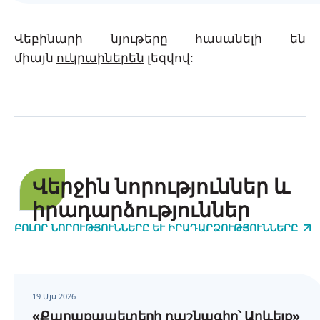
Վեբինարի նյութերը հասանելի են
միայն
ուկրաիներեն
լեզվով:
Վերջին նորություններ և
իրադարձություններ
ԲՈԼՈՐ ՆՈՐՈՒԹՅՈՒՆՆԵՐԸ ԵՒ ԻՐԱԴԱՐՁՈՒԹՅՈՒՆՆԵՐԸ
19 Մյս 2026
«Քաղաքապետերի դաշնագիր՝ Արևելք»