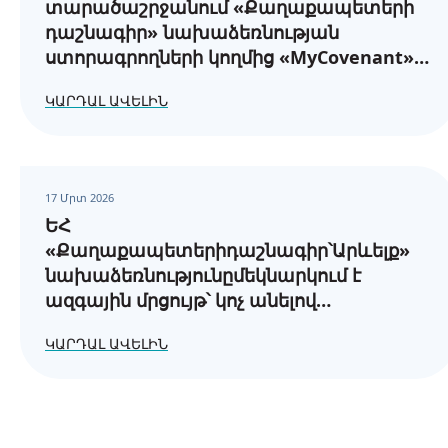
տարածաշրջանում «Քաղաքապետերի
դաշնագիր» նախաձեռնության
ստորագրողների կողմից «MyCovenant»
առցանց հարթակում էներգիայի
ԿԱՐԴԱԼ ԱՎԵԼԻՆ
հասանելիության և էներգետիկ
աղքատության վերաբերյալ
հաշվետվությունների ներկայացման
պահանջները
17 Մրտ 2026
ԵՀ
«Քաղաքապետերիդաշնագիր՝Արևելք»
նախաձեռնությունըմեկնարկում է
ազգային մրցույթ՝ կոչ անելով
բոլորայնհամայնքներին,
ԿԱՐԴԱԼ ԱՎԵԼԻՆ
որոնքընտրելենկայունզարգացմանուղին: