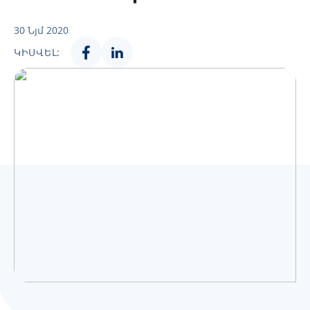
Українська
30 Նյմ 2020
ԿԻՍՎԵԼ: