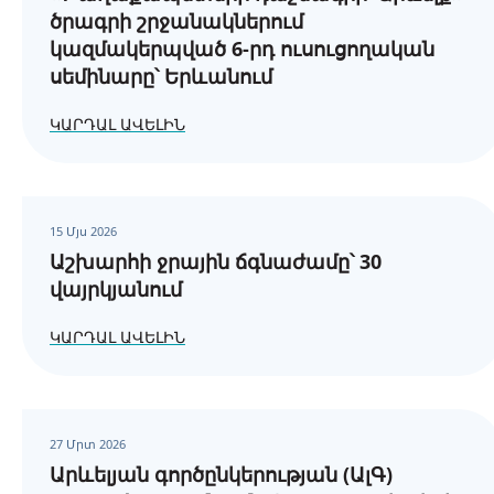
ծրագրի շրջանակներում
կազմակերպված 6-րդ ուսուցողական
սեմինարը՝ Երևանում
ԿԱՐԴԱԼ ԱՎԵԼԻՆ
15 Մյս 2026
Աշխարհի ջրային ճգնաժամը՝ 30
վայրկյանում
ԿԱՐԴԱԼ ԱՎԵԼԻՆ
27 Մրտ 2026
Արևելյան գործընկերության (ԱլԳ)