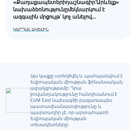
«Քաղաքապետերիդաշնագիր՝Արևելք»
նախաձեռնությունըմեկնարկում է
ազգային մրցույթ՝ կոչ անելով
բոլորայնհամայնքներին,
ԿԱՐԴԱԼ ԱՎԵԼԻՆ
որոնքընտրելենկայունզարգացմանուղին:
Այս կայքը ստեղծվել և պահպանվում է
Եվրոպական միության ֆինանսական
աջակցությամբ: Դրա
բովանդակությունը հանդիսանում է
CoM East նախագծի բացառապես
պատասխանատվությունը և
պարտադիր չէ, որ արտահայտի
Եվրոպական միության
տեսակետները: