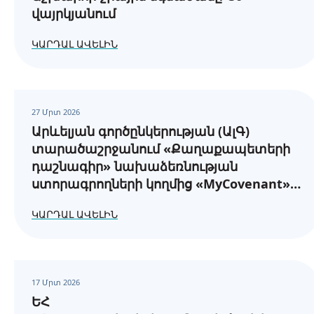
վայրկյանում
ԿԱՐԴԱԼ ԱՎԵԼԻՆ
27 Մրտ 2026
Արևելյան գործընկերության (ԱլԳ)
տարածաշրջանում «Քաղաքապետերի
դաշնագիր» նախաձեռնության
ստորագրողների կողմից «MyCovenant»
առցանց հարթակում էներգիայի
ԿԱՐԴԱԼ ԱՎԵԼԻՆ
հասանելիության և էներգետիկ
աղքատության վերաբերյալ
հաշվետվությունների ներկայացման
պահանջները
17 Մրտ 2026
ԵՀ