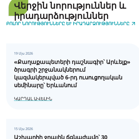
Վերջին նորություններ և
իրադարձություններ
ԲՈԼՈՐ ՆՈՐՈՒԹՅՈՒՆՆԵՐԸ ԵՒ ԻՐԱԴԱՐՁՈՒԹՅՈՒՆՆԵՐԸ
19 Մյս 2026
«Քաղաքապետերի դաշնագիր՝ Արևելք»
ծրագրի շրջանակներում
կազմակերպված 6-րդ ուսուցողական
սեմինարը՝ Երևանում
ԿԱՐԴԱԼ ԱՎԵԼԻՆ
15 Մյս 2026
Աշխարհի ջրային ճգնաժամը՝ 30