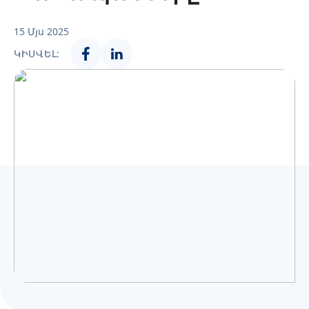
Українська
15 Մյս 2025
ԿԻՍՎԵԼ: