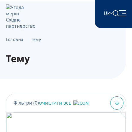
Uk
English
Головна
Тему
Հայերեն
Тему
Azərbaycan
ქართული
Фільтри (
0
)
ОЧИСТИТИ ВСЕ
Română