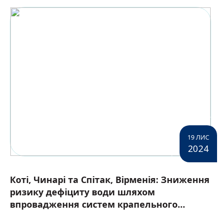
19 ЛИС
2024
Коті, Чинарі та Спітак, Вірменія: Зниження
ризику дефіциту води шляхом
впровадження систем крапельного
зрошування