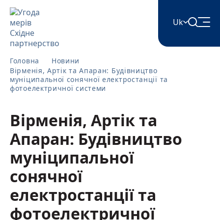
Uk
English
Головна
Новини
Вірменія, Артік та Апаран: Будівництво
муніципальної сонячної електростанції та
фотоелектричної системи
Հայերեն
Вірменія, Артік та
Azərbaycan
Апаран: Будівництво
муніципальної
ქართული
сонячної
електростанції та
Română
фотоелектричної