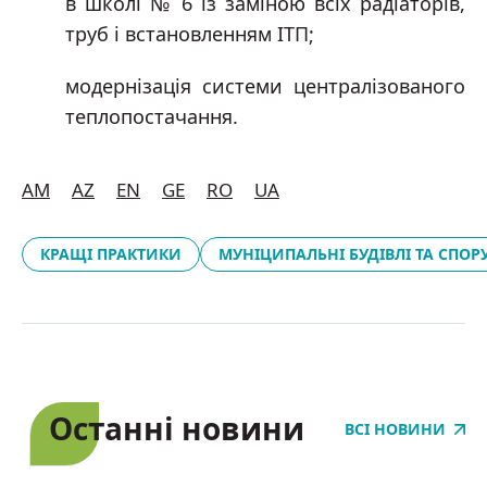
в школі № 6 із заміною всіх радіаторів,
труб і встановленням ІТП;
модернізація системи централізованого
теплопостачання.
AM
AZ
EN
GE
RO
UA
КРАЩІ ПРАКТИКИ
МУНІЦИПАЛЬНІ БУДІВЛІ ТА СПОР
Останні новини
ВСІ НОВИНИ