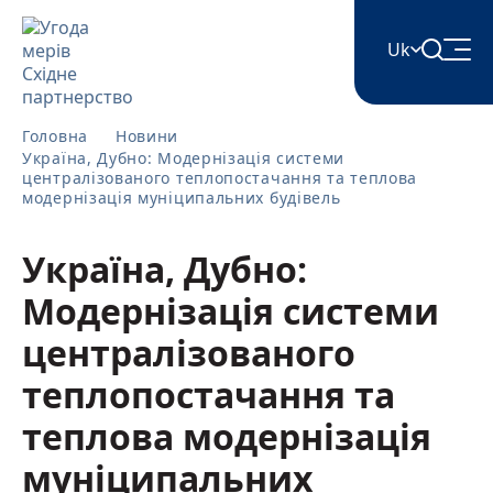
Uk
English
Головна
Новини
Україна, Дубно: Модернізація системи
централізованого теплопостачання та теплова
модернізація муніципальних будівель
Հայերեն
Україна, Дубно:
Azərbaycan
Модернізація системи
централізованого
ქართული
теплопостачання та
теплова модернізація
Română
муніципальних